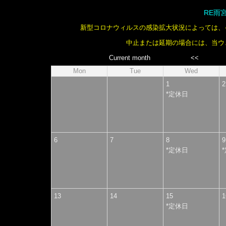
RE雨
新型コロナウィルスの感染拡大状況によっては、
中止または延期の場合には、当ウ
Current month
<<
Mon
Tue
Wed
1
*
定休日
6
7
8
*
定休日
*
13
14
15
*
定休日